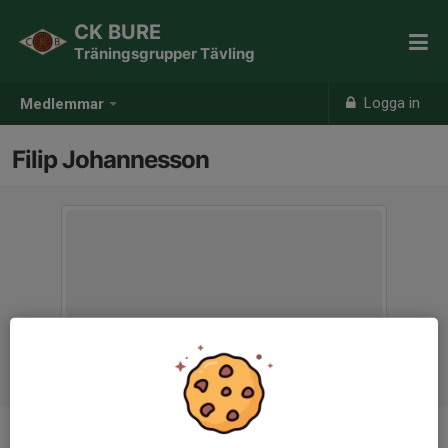
CK BURE
Träningsgrupper Tävling
Logga in
Medlemmar
Filip Johannesson
Ålder
29 år