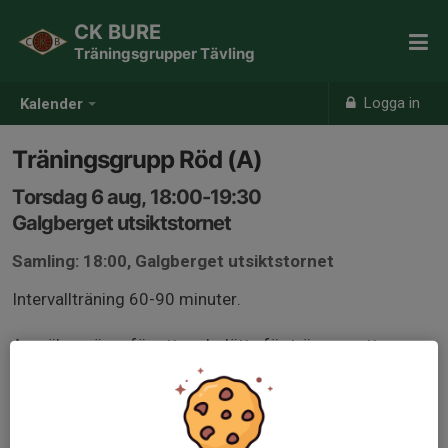
CK BURE
Träningsgrupper Tävling
Logga in
Kalender
Träningsgrupp Röd (A)
Torsdag 6 aug, 18:00-19:30
Galgberget utsiktstornet
Samling: 18:00, Galgberget utsiktstornet
Intervallträning 60-90 minuter.
Anmäl er gärna för att underlätta för tränarna att
planera passet, gruppindelning kan komma att ske
beroende på antal och nivå på deltagare.
Medlemmar från andra klubbar är välkomna, kom helst i