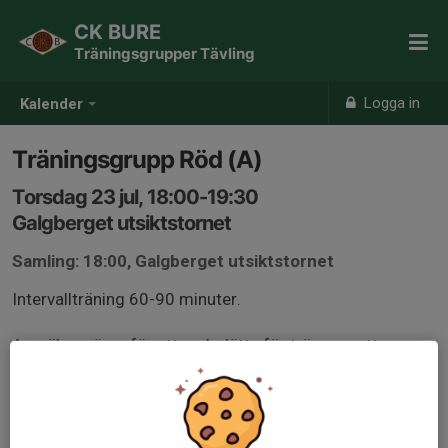
CK BURE
Träningsgrupper Tävling
Logga in
Kalender
Träningsgrupp Röd (A)
Torsdag 23 jul, 18:00-19:30
Galgberget utsiktstornet
Samling: 18:00, Galgberget utsiktstornet
Intervallträning 60-90 minuter.
Anmäl er gärna för att underlätta för tränarna att
planera passet, gruppindelning kan komma att ske
beroende på antal och nivå på deltagare.
Medlemmar från andra klubbar är välkomna, kom helst i