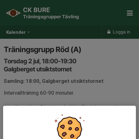
CK BURE
Träningsgrupper Tävling
Logga in
Kalender
Träningsgrupp Röd (A)
Torsdag 2 jul, 18:00-19:30
Galgberget utsiktstornet
Samling: 18:00, Galgberget utsiktstornet
Intervallträning 60-90 minuter.
Anmäl er gärna för att underlätta för tränarna att
planera passet, gruppindelning kan komma att ske
beroende på antal och nivå på deltagare.
Medlemmar från andra klubbar är välkomna, kom helst i