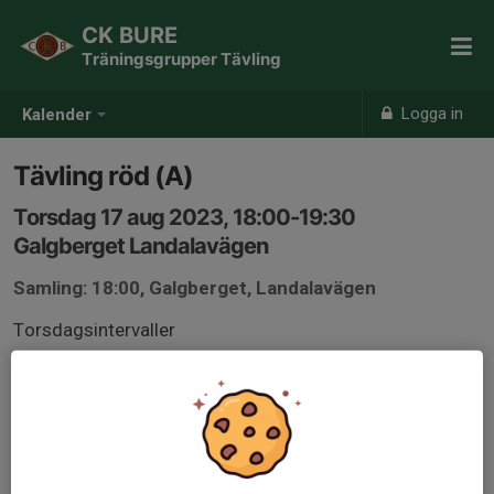
CK BURE
Träningsgrupper Tävling
Logga in
Kalender
Tävling röd (A)
Torsdag 17 aug 2023, 18:00-19:30
Galgberget Landalavägen
Samling: 18:00, Galgberget, Landalavägen
Torsdagsintervaller