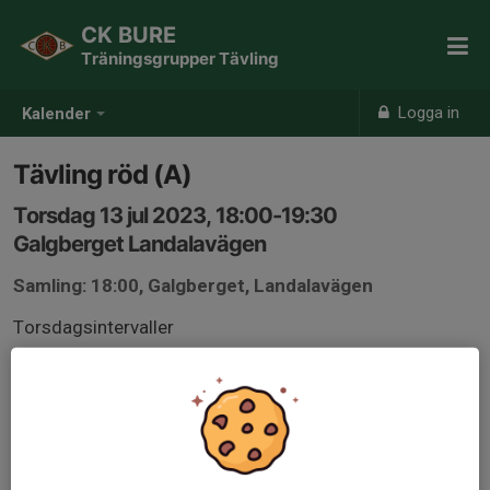
CK BURE
Träningsgrupper Tävling
Logga in
Kalender
Tävling röd (A)
Torsdag 13 jul 2023, 18:00-19:30
Galgberget Landalavägen
Samling: 18:00, Galgberget, Landalavägen
Torsdagsintervaller