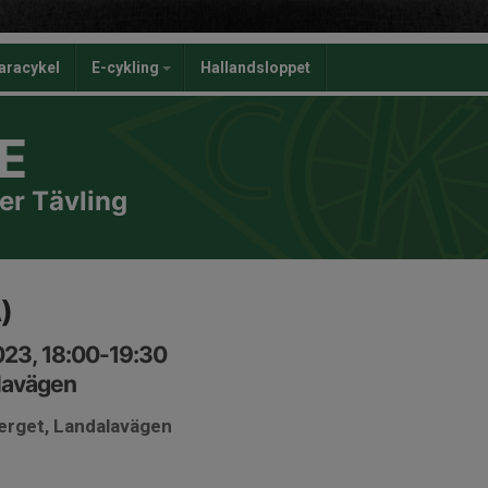
aracykel
E-cykling
Hallandsloppet
E
er Tävling
)
023, 18:00-19:30
lavägen
berget, Landalavägen