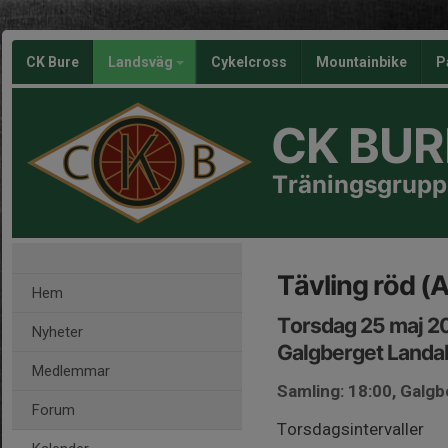
CK Bure
Landsväg
Cykelcross
Mountainbike
P
CK BUR
Träningsgrupp
Tävling röd (A
Hem
Torsdag 25 maj 2
Nyheter
Galgberget Landa
Medlemmar
Samling: 18:00, Galg
Forum
Torsdagsintervaller