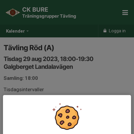
CK BURE
Träningsgrupper Tävling
Logga in
Kalender
Tävling Röd (A)
Tisdag 29 aug 2023, 18:00-19:30
Galgberget Landalavägen
Samling: 18:00
Tisdagsintervaller