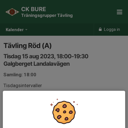
CK BURE
Träningsgrupper Tävling
Logga in
Kalender
Tävling Röd (A)
Tisdag 15 aug 2023, 18:00-19:30
Galgberget Landalavägen
Samling: 18:00
Tisdagsintervaller