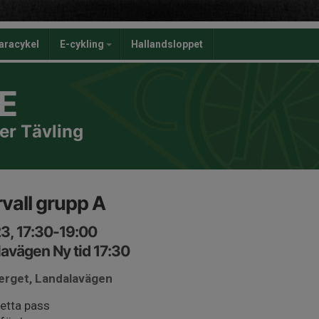
aracykel
E-cykling
Hallandsloppet
E
er Tävling
vall grupp A
3, 17:30-19:00
avägen Ny tid 17:30
berget, Landalavägen
detta pass