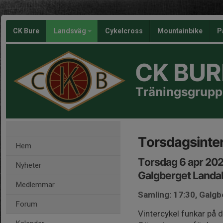
CK Bure
Landsväg
Cykelcross
Mountainbike
P
CK BUR
Träningsgrupp
Torsdagsinter
Hem
Torsdag 6 apr 202
Nyheter
Galgberget Landal
Medlemmar
Samling: 17:30, Galg
Forum
Vintercykel funkar på 