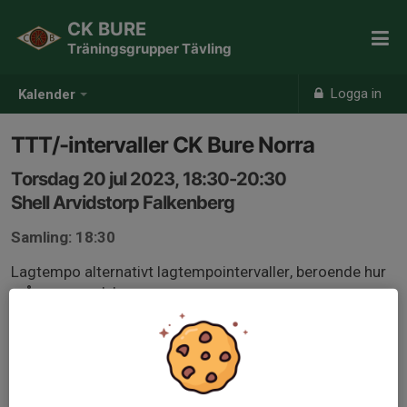
CK BURE
Träningsgrupper Tävling
Logga in
Kalender
TTT/-intervaller CK Bure Norra
Torsdag 20 jul 2023, 18:30-20:30
Shell Arvidstorp Falkenberg
Samling: 18:30
Lagtempo alternativt lagtempointervaller, beroende hur
många som dyker upp.