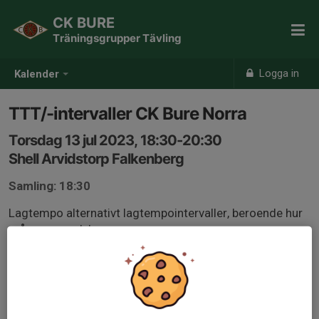
CK BURE
Träningsgrupper Tävling
Logga in
Kalender
TTT/-intervaller CK Bure Norra
Torsdag 13 jul 2023, 18:30-20:30
Shell Arvidstorp Falkenberg
Samling: 18:30
Lagtempo alternativt lagtempointervaller, beroende hur
många som dyker upp.