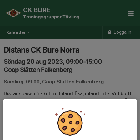
CK BURE
Träningsgrupper Tävling
Logga in
Kalender
Distans CK Bure Norra
Söndag 20 aug 2023, 09:00-15:00
Coop Slätten Falkenberg
Samling: 09:00, Coop Slätten Falkenberg
Distanspass i 5 - 6 tim. Ibland fika, ibland inte. Vid blött
underlag är skärmar med kompislapp ett krav. Vid dåligt
väder eller få anmälda kan träningen ställas in eller
justeras. Rundan läggs efter aktuella väderförhållanden.