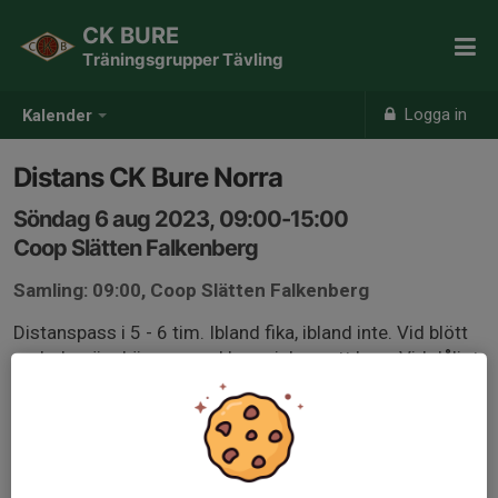
CK BURE
Träningsgrupper Tävling
Logga in
Kalender
Distans CK Bure Norra
Söndag 6 aug 2023, 09:00-15:00
Coop Slätten Falkenberg
Samling: 09:00, Coop Slätten Falkenberg
Distanspass i 5 - 6 tim. Ibland fika, ibland inte. Vid blött
underlag är skärmar med kompislapp ett krav. Vid dåligt
väder eller få anmälda kan träningen ställas in eller
justeras. Rundan läggs efter aktuella väderförhållanden.