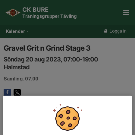
CK BURE
Träningsgrupper Tävling
Logga in
Kalender
Gravel Grit n Grind Stage 3
Söndag 20 aug 2023, 07:00-19:00
Halmstad
Samling: 07:00