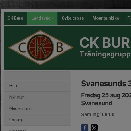
CK Bure
Landsväg
Cykelcross
Mountainbike
P
CK BUR
Träningsgrupp
Svanesunds 3
Hem
Fredag 25 aug 20
Nyheter
Svanesund
Medlemmar
Samling: 08:00
Forum