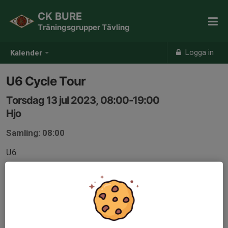
CK BURE
Träningsgrupper Tävling
Logga in
Kalender
U6 Cycle Tour
Torsdag 13 jul 2023, 08:00-19:00
Hjo
Samling: 08:00
U6