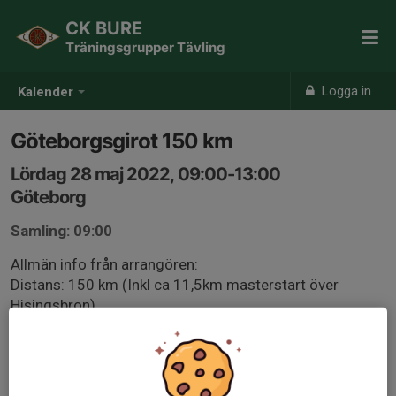
CK BURE
Träningsgrupper Tävling
Logga in
Kalender
Göteborgsgirot 150 km
Lördag 28 maj 2022, 09:00-13:00
Göteborg
Samling: 09:00
Allmän info från arrangören:
Distans: 150 km (Inkl ca 11,5km masterstart över
Hisingsbron)
Klasser: Herr elit, Dam Elit
Start Herr + Dam: 9:00, Heden, Parkgatan 35, Göteborg.
Mål: Heden, Parkgata 35, Göteborg.
Anmälan https://www.sportstiming.se/event/10625