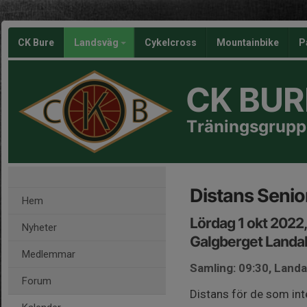
CK Bure
Landsväg
Cykelcross
Mountainbike
P
CK BUR
Träningsgrupp
Distans Senio
Hem
Lördag 1 okt 2022
Nyheter
Galgberget Landa
Medlemmar
Samling: 09:30, Land
Forum
Distans för de som inte