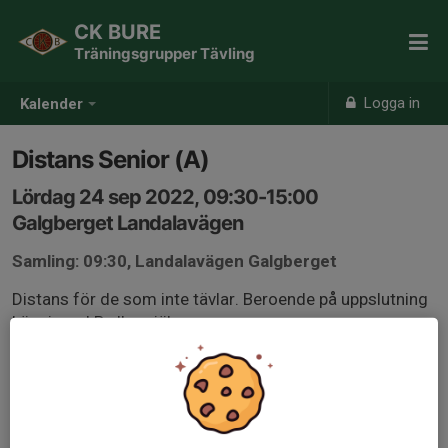
CK BURE
Träningsgrupper Tävling
Logga in
Kalender
Distans Senior (A)
Lördag 24 sep 2022, 09:30-15:00
Galgberget Landalavägen
Samling: 09:30, Landalavägen Galgberget
Distans för de som inte tävlar. Beroende på uppslutning
kör vi med B eller själva