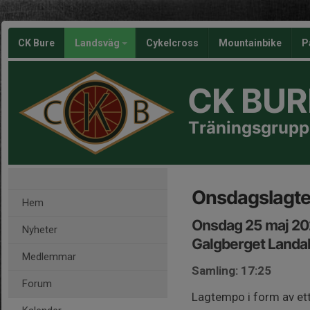
CK Bure
Landsväg
Cykelcross
Mountainbike
P
CK BUR
Träningsgrupp
Onsdagslagt
Hem
Onsdag 25 maj 20
Nyheter
Galgberget Landa
Medlemmar
Samling: 17:25
Forum
Lagtempo i form av ett