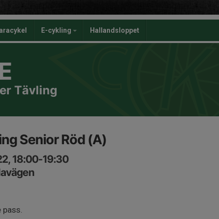
aracykel
E-cykling
Hallandsloppet
E
er Tävling
ng Senior Röd (A)
2, 18:00-19:30
lavägen
e pass.