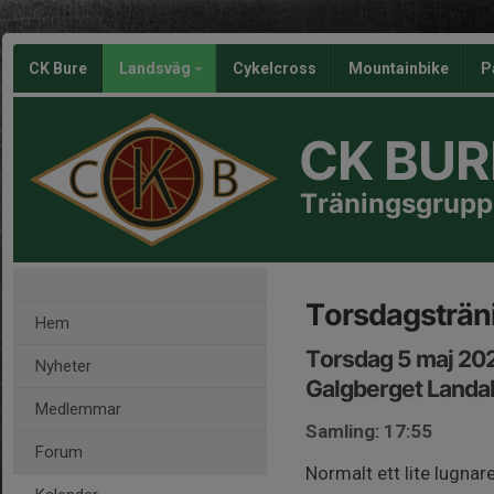
CK Bure
Landsväg
Cykelcross
Mountainbike
P
CK BUR
Träningsgrupp
Torsdagsträni
Hem
Torsdag 5 maj 202
Nyheter
Galgberget Landa
Medlemmar
Samling: 17:55
Forum
Normalt ett lite lugnar