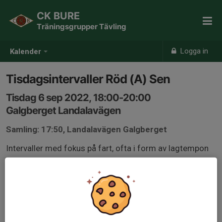
CK BURE
Träningsgrupper Tävling
Logga in
Kalender
Tisdagsintervaller Röd (A) Sen
Tisdag 6 sep 2022, 18:00-20:00
Galgberget Landalavägen
Samling: 17:50, Landalavägen Galgberget
Intervaller med fokus på fart, ofta i form av lagtempon