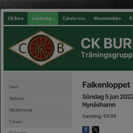
CK Bure
Landsväg
Cykelcross
Mountainbike
P
CK BUR
Träningsgrupp
Falkenloppet
Hem
Söndag 5 jun 202
Nyheter
Nynäshamn
Medlemmar
Samling: 09:00
Forum