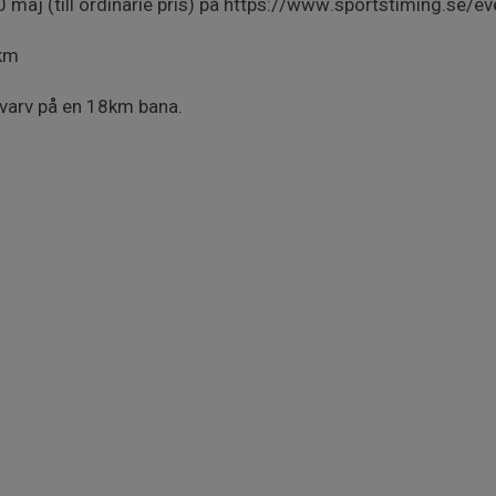
maj (till ordinarie pris) på https://www.sportstiming.se/
2km
6 varv på en 18km bana.