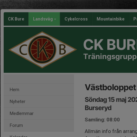
CK Bure
Landsväg
Cykelcross
Mountainbike
P
CK BUR
Träningsgrupp
Västboloppet
Hem
Söndag 15 maj 20
Nyheter
Burseryd
Medlemmar
Samling: 08:00
Forum
Allmän info från arran