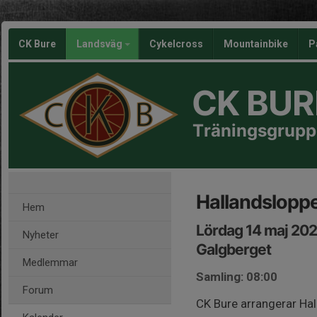
CK Bure
Landsväg
Cykelcross
Mountainbike
P
CK BUR
Träningsgrupp
Hallandslopp
Hem
Lördag 14 maj 202
Nyheter
Galgberget
Medlemmar
Samling: 08:00
Forum
CK Bure arrangerar Hal