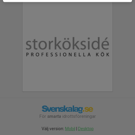
För
smarta
idrottsföreningar
Välj version:
Mobil
|
Desktop