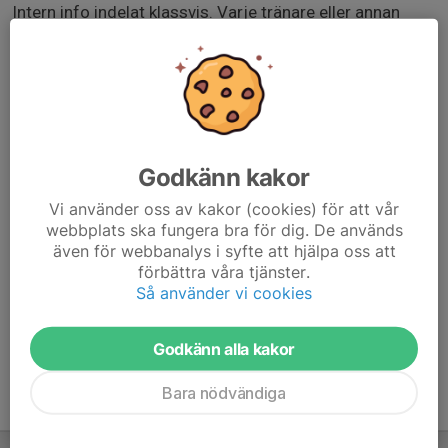
Intern info indelat klassvis. Varje tränare eller annan
ansvarig lägger in under respektive rubrik nedan vad
som gäller för just dem.
Elit: Exempel, Har bokat bussen, avresa klockan 07:30
från Halmstad Arena. Pelle kör service för oss.
Godkänn kakor
Senior:
Vi använder oss av kakor (cookies) för att vår
Junior:
webbplats ska fungera bra för dig. De används
även för webbanalys i syfte att hjälpa oss att
Ungdom:
förbättra våra tjänster.
Så använder vi cookies
Godkänn alla kakor
Bara nödvändiga