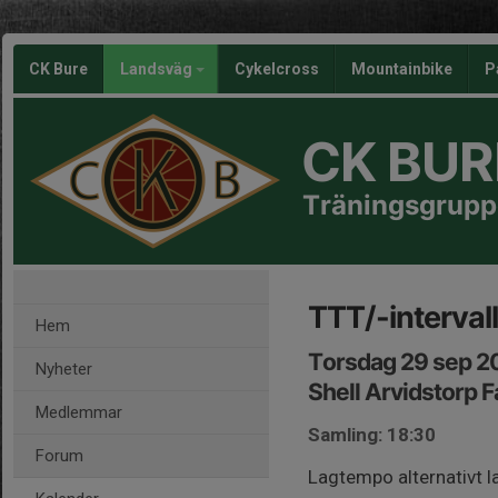
CK Bure
Landsväg
Cykelcross
Mountainbike
P
CK BUR
Träningsgrupp
TTT/-interval
Hem
Torsdag 29 sep 2
Nyheter
Shell Arvidstorp 
Medlemmar
Samling: 18:30
Forum
Lagtempo alternativt 