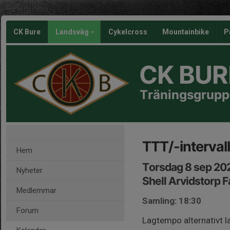
CK Bure
Landsväg
Cykelcross
Mountainbike
P
CK BUR
Träningsgrupp
TTT/-interval
Hem
Torsdag 8 sep 20
Nyheter
Shell Arvidstorp 
Medlemmar
Samling: 18:30
Forum
Lagtempo alternativt 