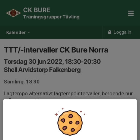
CK BURE
Träningsgrupper Tävling
Logga in
Kalender
TTT/-intervaller CK Bure Norra
Torsdag 30 jun 2022, 18:30-20:30
Shell Arvidstorp Falkenberg
Samling: 18:30
Lagtempo alternativt lagtempointervaller, beroende hur
många som dyker upp.