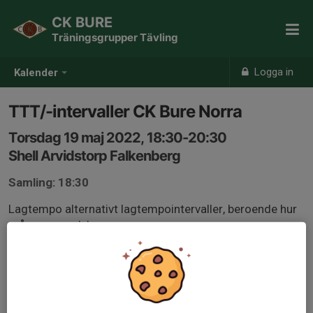
CK BURE
Träningsgrupper Tävling
Logga in
Kalender
TTT/-intervaller CK Bure Norra
Torsdag 19 maj 2022, 18:30-20:30
Shell Arvidstorp Falkenberg
Samling: 18:30
Lagtempo alternativt lagtempointervaller, beroende hur
många som dyker upp.