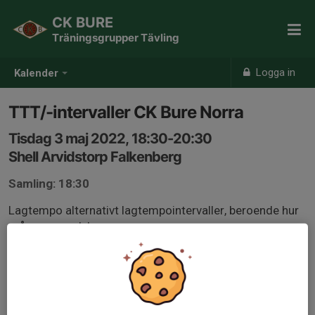
CK BURE
Träningsgrupper Tävling
Logga in
Kalender
TTT/-intervaller CK Bure Norra
Tisdag 3 maj 2022, 18:30-20:30
Shell Arvidstorp Falkenberg
Samling: 18:30
Lagtempo alternativt lagtempointervaller, beroende hur
många som dyker upp.