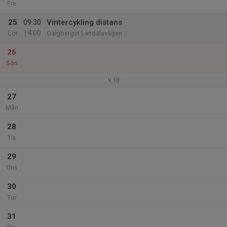
Fre
25
09:30
Vintercykling distans
14:00
Lör
Galgberget Landalavägen
26
Sön
v.13
27
Mån
28
Tis
29
Ons
30
Tor
31