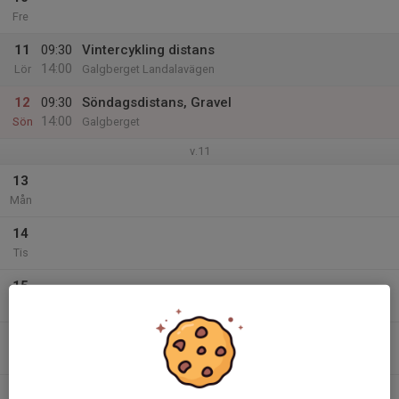
Fre
11
09:30
Vintercykling distans
14:00
Lör
Galgberget Landalavägen
12
09:30
Söndagsdistans, Gravel
14:00
Sön
Galgberget
v.11
13
Mån
14
Tis
15
Ons
16
Tor
17