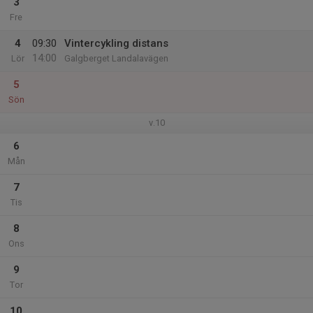
3
Fre
4
09:30
Vintercykling distans
14:00
Lör
Galgberget Landalavägen
5
Sön
v.10
6
Mån
7
Tis
8
Ons
9
Tor
10