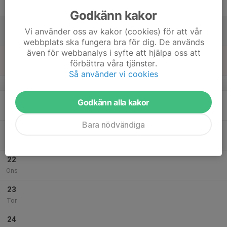
Fre
Godkänn kakor
18
09:30
Vintercykling distans
Vi använder oss av kakor (cookies) för att vår
14:00
Lör
Galgberget Landalavägen
webbplats ska fungera bra för dig. De används
även för webbanalys i syfte att hjälpa oss att
19
10:00
Årsmöte 2023
förbättra våra tjänster.
12:00
Sön
Friskis och Svettis, Slottsmöllan
Så använder vi cookies
v.12
20
Godkänn alla kakor
Mån
Bara nödvändiga
21
Tis
22
Ons
23
Tor
24