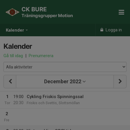
CK BURE
Träningsgrupper Motion
Logga in
Kalender
Kalender
Gå till idag
|
Prenumerera
December 2022
1
19:00
Cykling Friskis Spinningssal
20:30
Tor
Friskis och Svettis, Slottsmöllan
2
Fre