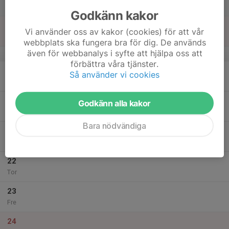
14:00
Lör
Galgberget Landalavägen
Godkänn kakor
18
Vi använder oss av kakor (cookies) för att vår
Sön
webbplats ska fungera bra för dig. De används
även för webbanalys i syfte att hjälpa oss att
v.51
förbättra våra tjänster.
19
18:30
Cirkelstyrka gruppträning
Så använder vi cookies
19:30
Mån
Friskis och Svettis, Slottsmöllan
20
18:30
Cykling Friskis Spinningssal
Godkänn alla kakor
20:00
Tis
Friskis och Svettis, Slottsmöllan
Bara nödvändiga
21
Ons
22
Tor
23
Fre
24