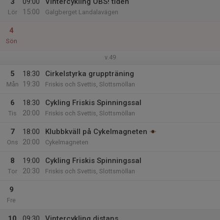
3
09:00
Vintercykling OBS! tiden
15:00
Lör
Galgberget Landalavägen
4
Sön
v.49
5
18:30
Cirkelstyrka gruppträning
19:30
Mån
Friskis och Svettis, Slottsmöllan
6
18:30
Cykling Friskis Spinningssal
20:00
Tis
Friskis och Svettis, Slottsmöllan
7
18:00
Klubbkväll på Cykelmagneten
20:00
Ons
Cykelmagneten
8
19:00
Cykling Friskis Spinningssal
20:30
Tor
Friskis och Svettis, Slottsmöllan
9
Fre
10
09:30
Vintercykling distans