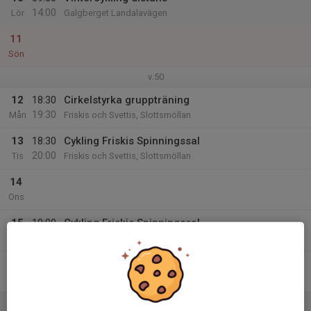
14:00
Lör
Galgberget Landalavägen
11
Sön
v.50
12
18:30
Cirkelstyrka gruppträning
19:30
Mån
Friskis och Svettis, Slottsmöllan
13
18:30
Cykling Friskis Spinningssal
20:00
Tis
Friskis och Svettis, Slottsmöllan
14
Ons
15
19:00
Cykling Friskis Spinningssal
20:30
Tor
Friskis och Svettis, Slottsmöllan
16
Fre
17
09:30
Vintercykling distans