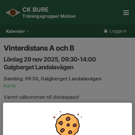
CK BURE
Träningsgrupper Motion
Logga in
Kalender
Vinterdistans A och B
Lördag 29 nov 2025, 09:30-14:00
Galgberget Landalavägen
Samling: 09:30, Galgberget Landalavägen
Karta
Varmt välkommen till distaspass!
3.5h med fika i Laholm
- För blött väglag: Skärmar + kompislapp
- Kom ihåg: Energi, punkakit och kläder efter väder!