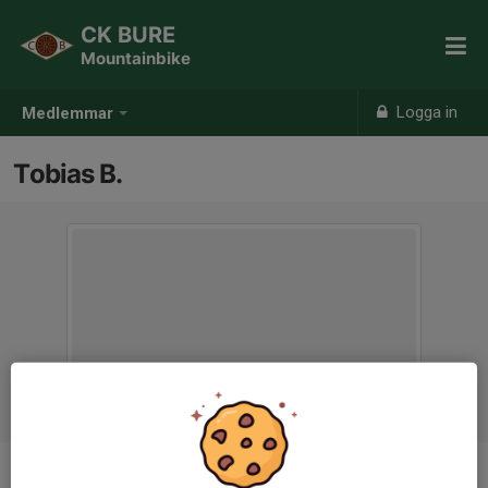
CK BURE
Mountainbike
Logga in
Medlemmar
Tobias B.
Titel
Huvudtränare