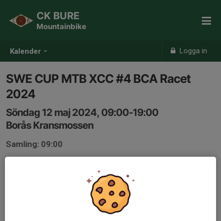
CK BURE
Mountainbike
Logga in
Kalender
SWE CUP MTB XCC #4 BCA Racet
2024
Söndag 12 maj 2024, 09:00-19:00
Borås Kransmossen
Samling: 09:00