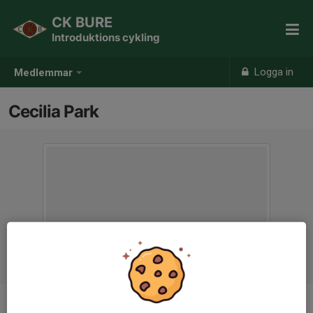
CK BURE
Introduktions cykling
Logga in
Medlemmar
Cecilia Park
Ålder
49 år