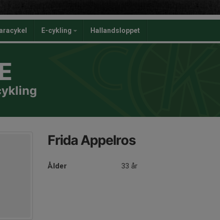
aracykel
E-cykling
Hallandsloppet
E
cykling
Frida Appelros
Ålder
33 år