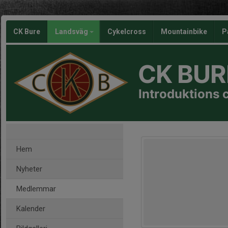
CK Bure
Landsväg
Cykelcross
Mountainbike
P
CK BUR
Introduktions 
Hem
Nyheter
Medlemmar
Kalender