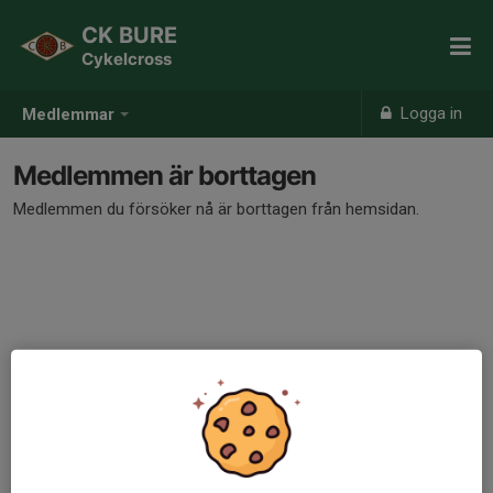
CK BURE
Cykelcross
Logga in
Medlemmar
Medlemmen är borttagen
Medlemmen du försöker nå är borttagen från hemsidan.