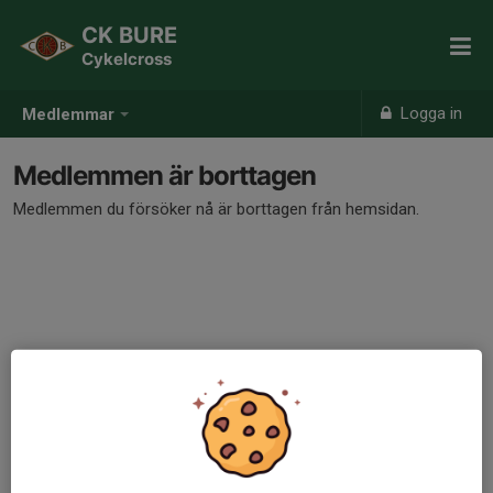
CK BURE
Cykelcross
Logga in
Medlemmar
Medlemmen är borttagen
Medlemmen du försöker nå är borttagen från hemsidan.