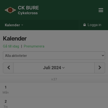
CK BURE
Cykelcross
Logga in
Kalender
Kalender
Gå till idag
|
Prenumerera
Juli 2024
v.27
1
Mån
2
Tis