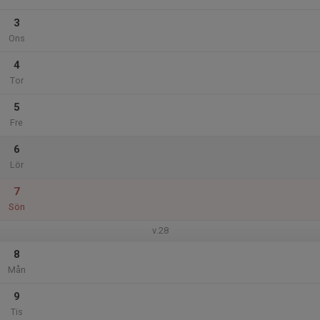
3
Ons
4
Tor
5
Fre
6
Lör
7
Sön
v.28
8
Mån
9
Tis