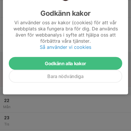
17
Godkänn kakor
Ons
Vi använder oss av kakor (cookies) för att vår
18
webbplats ska fungera bra för dig. De används
Tor
även för webbanalys i syfte att hjälpa oss att
19
förbättra våra tjänster.
Så använder vi cookies
Fre
20
Godkänn alla kakor
Lör
21
Bara nödvändiga
Sön
v.30
22
Mån
23
Tis