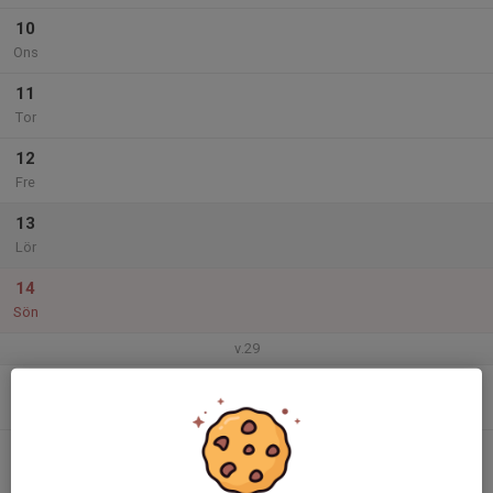
10
Ons
11
Tor
12
Fre
13
Lör
14
Sön
v.29
15
Mån
16
Tis