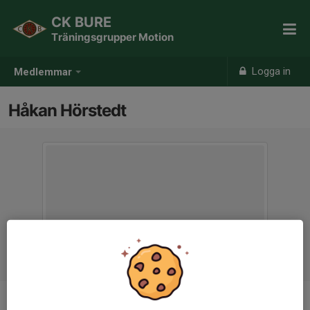
CK BURE
Träningsgrupper Motion
Logga in
Medlemmar
Håkan Hörstedt