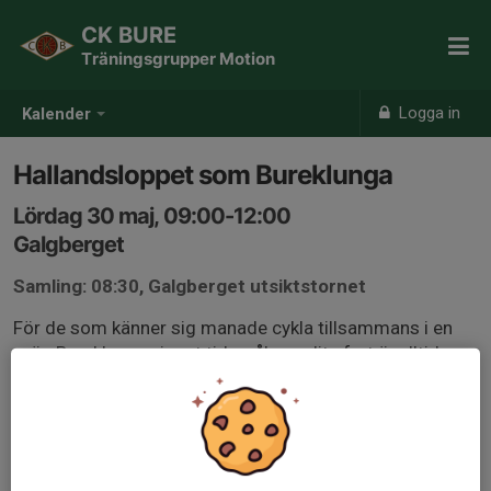
CK BURE
Träningsgrupper Motion
Logga in
Kalender
Hallandsloppet som Bureklunga
Lördag 30 maj, 09:00-12:00
Galgberget
Samling: 08:30, Galgberget utsiktstornet
För de som känner sig manade cykla tillsammans i en
grön Bureklunga...inget tidsmål men lite fart är alltid
roligt.