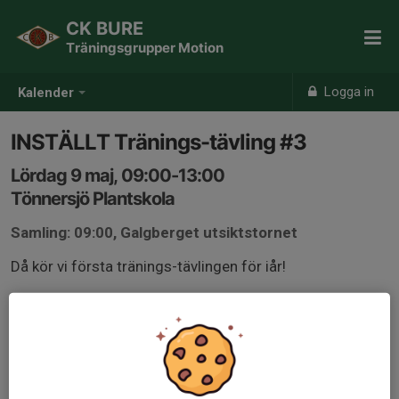
CK BURE
Träningsgrupper Motion
Logga in
Kalender
INSTÄLLT Tränings-tävling #3
Lördag 9 maj, 09:00-13:00
Tönnersjö Plantskola
Samling: 09:00, Galgberget utsiktstornet
Då kör vi första tränings-tävlingen för iår!
Gemensam cykling till Tönnersjö från Galgberget
utsiktstornet kl 09!
Start 10:00 Tönnersjö plantskola.
99Km, 8 varv är tanken, man får ju såklart köra färre!
Häng med, det blir kul!!