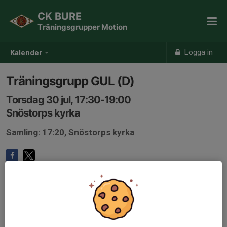
CK BURE
Träningsgrupper Motion
Logga in
Kalender
Träningsgrupp GUL (D)
Torsdag 30 jul, 17:30-19:00
Snöstorps kyrka
Samling: 17:20, Snöstorps kyrka