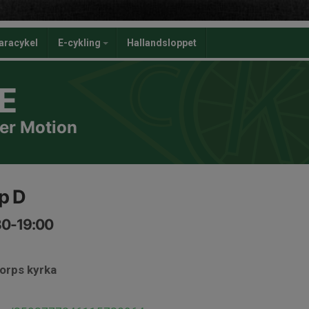
aracykel
E-cykling
Hallandsloppet
E
er Motion
p D
:30-19:00
torps kyrka