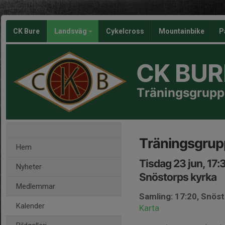
CK Bure
Landsväg
Cykelcross
Mountainbike
P
CK BUR
Träningsgrupp
Träningsgrup
Hem
Tisdag 23 jun, 17
Nyheter
Snöstorps kyrka
Medlemmar
Samling: 17:20, Snös
Kalender
Karta