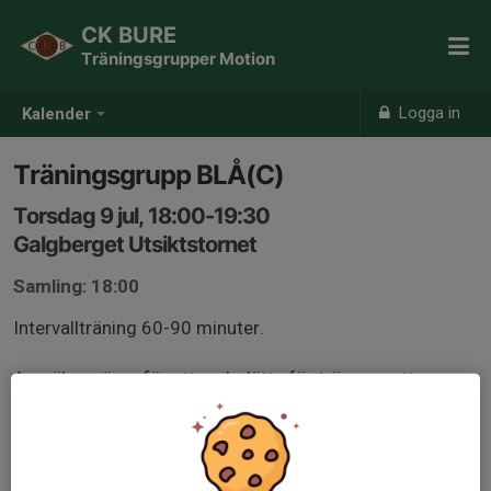
CK BURE
Träningsgrupper Motion
Logga in
Kalender
Träningsgrupp BLÅ(C)
Torsdag 9 jul, 18:00-19:30
Galgberget Utsiktstornet
Samling: 18:00
Intervallträning 60-90 minuter.
Anmäl er gärna för att underlätta för tränarna att
planera passet, gruppindelning kan komma att ske
beroende på antal och nivå på deltagare.
Medlemmar från andra klubbar är välkomna, kom helst i