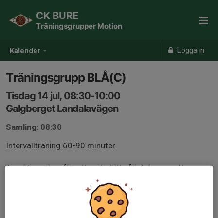
CK BURE
Träningsgrupper Motion
Logga in
Kalender
Träningsgrupp BLÅ(C)
Tisdag 14 jul, 08:30-10:00
Galgberget Landalavägen
Samling: 08:30
Intervallträning 60-90 minuter.
Anmäl er gärna för att underlätta för tränarna att
planera passet, gruppindelning kan komma att ske
beroende på antal och nivå på deltagare.
Medlemmar från andra klubbar är välkomna, kom helst i