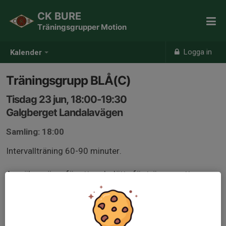
CK BURE
Träningsgrupper Motion
Logga in
Kalender
Träningsgrupp BLÅ(C)
Tisdag 23 jun, 18:00-19:30
Galgberget Landalavägen
Samling: 18:00
Intervallträning 60-90 minuter.
Anmäl er gärna för att underlätta för tränarna att
planera passet, gruppindelning kan komma att ske
beroende på antal och nivå på deltagare.
Medlemmar från andra klubbar är välkomna, kom helst i